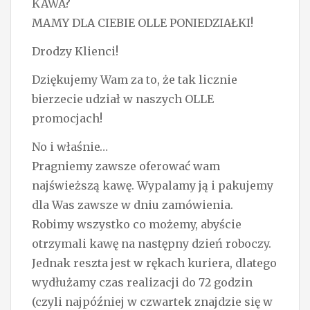
KAWA?
o
MAMY DLA CIEBIE OLLE PONIEDZIAŁKI!
n
Drodzy Klienci!
Dziękujemy Wam za to, że tak licznie
bierzecie udział w naszych OLLE
promocjach!
No i właśnie…
Pragniemy zawsze oferować wam
najświeższą kawę. Wypalamy ją i pakujemy
dla Was zawsze w dniu zamówienia.
Robimy wszystko co możemy, abyście
otrzymali kawę na następny dzień roboczy.
Jednak reszta jest w rękach kuriera, dlatego
wydłużamy czas realizacji do 72 godzin
(czyli najpóźniej w czwartek znajdzie się w