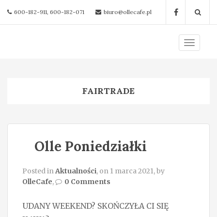
600-182-911, 600-182-071
biuro@ollecafe.pl
T
o
g
g
FAIRTRADE
l
e
n
a
Olle Poniedziałki
v
i
g
Posted in
Aktualności
, on 1 marca 2021, by
OlleCafe
,
0 Comments
a
t
UDANY WEEKEND? SKOŃCZYŁA CI SIĘ
i