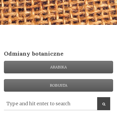
o
n
Odmiany botaniczne
ARABIKA
ROBUSTA