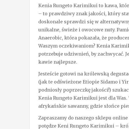
Kenia Rungeto Karimikui to kawa, któ
– to prawdziwy znak jakości, który staw
doskonale sprawdzi się w alternatywn
unikalne, świeże i owocowe nuty. Pam
Anaerobic, która pokazała, że produce
Waszym oczekiwaniom? Kenia Karimikui
potrzebuje udziwnień, by zachwycać. Je
kawie najlepsze.
Jesteście gotowi na królewską degusta
(jak te odświeżone Etiopie Sidamo i Y
podniosły poprzeczkę jakości!) szuka
Kenia Rungeto Karimikui jest dla Was.
afrykańskie sawanny, gdzie słońce pieś
Zapraszamy do naszego sklepu online 
potędze Keni Rungeto Karimikui – kr