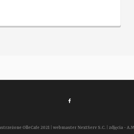
strzeżone OlleCafe 2021 | webmaster NextServ S.C. | zdjęcia - A.M