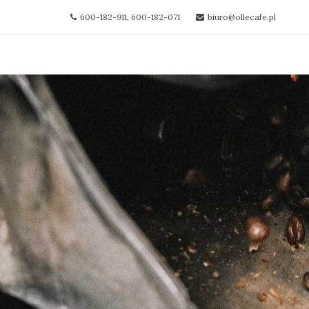
600-182-911, 600-182-071
biuro@ollecafe.pl