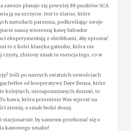
ra zawsze plasuje się powyżej 88 punktów SCA
ia ją na szczycie. Jest to ziarno, które
ych metodach parzenia, podkreślając swoje
iętacie naszą wiosenną kawę Salvador
nci eksperymentują z obróbkami, aby sprostać
 to z kolei klasyka gatunku, która nie
j czysty, złożony smak to esencja tego, co w
cję? Jeśli po naszych ostatnich nowościach
irgacheffee od kooperatywy Daye Bensa, które
cie kolejnych, niezapomnianych doznań, to
 To kawa, która przeniesie Was wprost na
ci ziemię, a smak budzi duszę.
i stacjonarnie, by samemu przekonać się o
óla kawowego smaku!