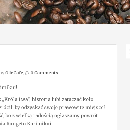
 by
OlleCafe
,
0 Comments
imikui!
 „Króla Lwa”, historia lubi zataczać koło.
rócił, by odzyskać swoje prawowite miejsce?
, bo z wielką radością ogłaszamy powrót
ia Rungeto Karimikui!