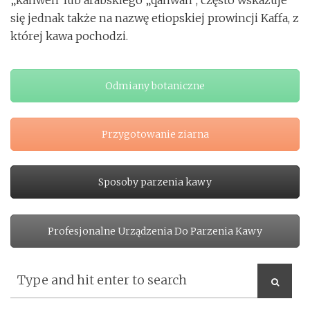
„kahweh”lub arabskiego „qahwah”, często wskazuje
się jednak także na nazwę etiopskiej prowincji Kaffa, z
której kawa pochodzi.
Odmiany botaniczne
Przygotowanie ziarna
Sposoby parzenia kawy
Profesjonalne Urządzenia Do Parzenia Kawy