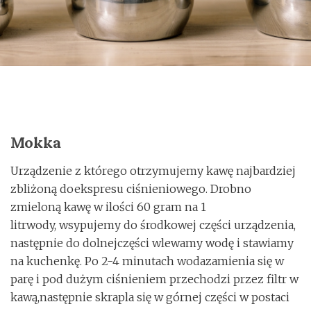
o
n
Mokka
Urządzenie
z
którego
otrzymujemy
kawę
najbardziej
zbliżoną
do
ekspresu
ciśnieniowego
.
Drobno
zmieloną
kawę
w
ilości
60 gram
na
1
litr
wody
,
wsypujemy
do
środkowej
części
urządzenia
,
następnie
do
dolnej
części
wlewamy
wodę
i
stawiamy
na
kuchenkę
. Po 2-4
minutach
woda
zamienia
się
w
parę
i pod
dużym
ciśnieniem
przechodzi
przez
filtr
w
kawą
,
następnie
skrapla
się
w
górnej
części
w
postaci