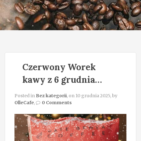
o
n
Czerwony Worek
kawy z 6 grudnia…
Posted in
Bez kategorii
, on 10 grudnia 2025, by
OlleCafe
,
0 Comments