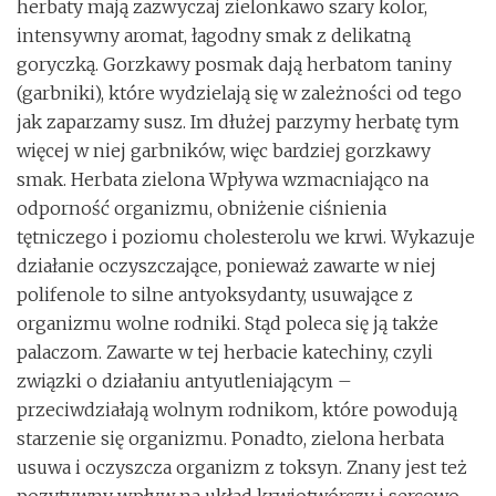
herbaty mają zazwyczaj zielonkawo szary kolor,
intensywny aromat, łagodny smak z delikatną
goryczką. Gorzkawy posmak dają herbatom taniny
(garbniki), które wydzielają się w zależności od tego
jak zaparzamy susz. Im dłużej parzymy herbatę tym
więcej w niej garbników, więc bardziej gorzkawy
smak. Herbata zielona Wpływa wzmacniająco na
odporność organizmu, obniżenie ciśnienia
tętniczego i poziomu cholesterolu we krwi. Wykazuje
działanie oczyszczające, ponieważ zawarte w niej
polifenole to silne antyoksydanty, usuwające z
organizmu wolne rodniki. Stąd poleca się ją także
palaczom. Zawarte w tej herbacie katechiny, czyli
związki o działaniu antyutleniającym –
przeciwdziałają wolnym rodnikom, które powodują
starzenie się organizmu. Ponadto, zielona herbata
usuwa i oczyszcza organizm z toksyn. Znany jest też