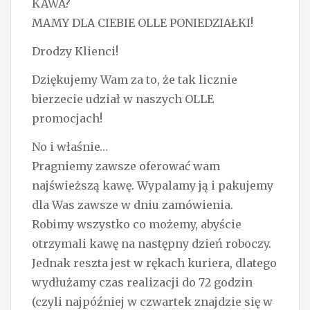
KAWA?
o
MAMY DLA CIEBIE OLLE PONIEDZIAŁKI!
n
Drodzy Klienci!
Dziękujemy Wam za to, że tak licznie
bierzecie udział w naszych OLLE
promocjach!
No i właśnie…
Pragniemy zawsze oferować wam
najświeższą kawę. Wypalamy ją i pakujemy
dla Was zawsze w dniu zamówienia.
Robimy wszystko co możemy, abyście
otrzymali kawę na następny dzień roboczy.
Jednak reszta jest w rękach kuriera, dlatego
wydłużamy czas realizacji do 72 godzin
(czyli najpóźniej w czwartek znajdzie się w