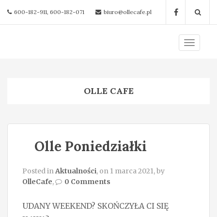
600-182-911, 600-182-071
biuro@ollecafe.pl
T
o
g
g
OLLE CAFE
l
e
n
a
Olle Poniedziałki
v
i
g
Posted in
Aktualności
, on 1 marca 2021, by
OlleCafe
,
0 Comments
a
t
UDANY WEEKEND? SKOŃCZYŁA CI SIĘ
i