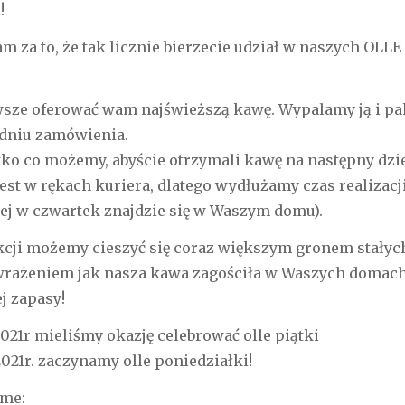
!
 za to, że tak licznie bierzecie udział w naszych OLL
sze oferować wam najświeższą kawę. Wypalamy ją i pa
dniu zamówienia.
ko co możemy, abyście otrzymali kawę na następny dzie
jest w rękach kuriera, dlatego wydłużamy czas realizacj
iej w czwartek znajdzie się w Waszym domu).
kcji możemy cieszyć się coraz większym gronem stałych
wrażeniem jak nasza kawa zagościła w Waszych domach 
j zapasy!
2021r mieliśmy okazję celebrować olle piątki
2021r. zaczynamy olle poniedziałki!
ame: