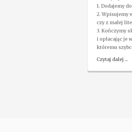
1. Dodajemy d
2. Wpisujemy w
czy z małej lit
3. Kończymy sk
i opłacając je
któremu szybc
Czytaj dalej ...