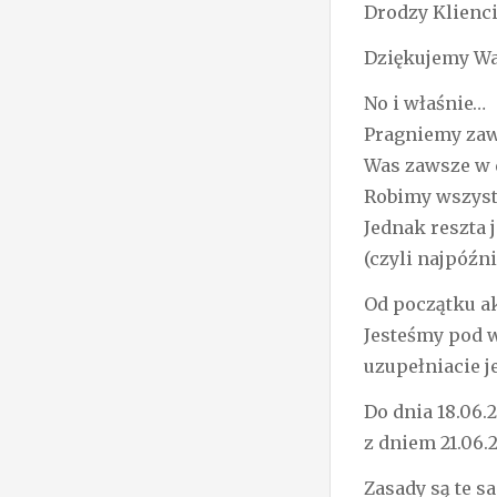
Drodzy Klienci
Dziękujemy Wam
No i właśnie…
Pragniemy zaw
Was zawsze w 
Robimy wszyst
Jednak reszta 
(czyli najpóźn
Od początku a
Jesteśmy pod 
uzupełniacie je
Do dnia 18.06.
z dniem 21.06.
Zasady są te s