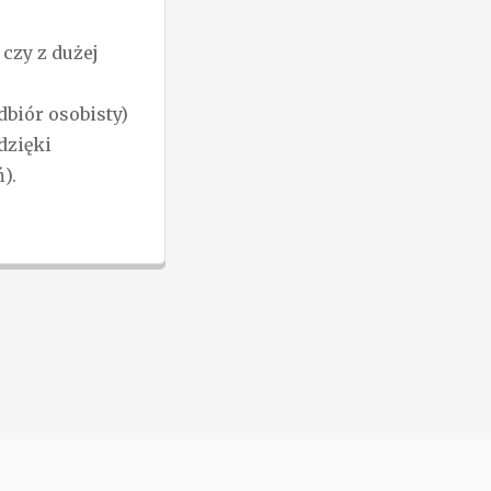
czy z dużej
biór osobisty)
dzięki
).