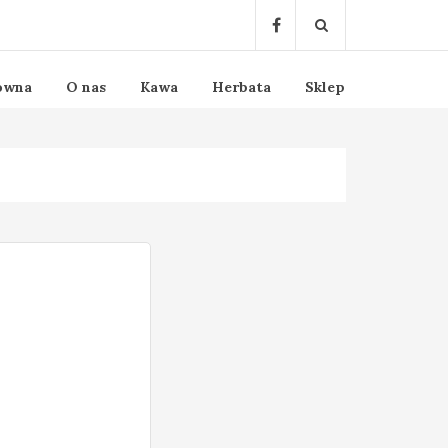
ówna
O nas
Kawa
Herbata
Sklep