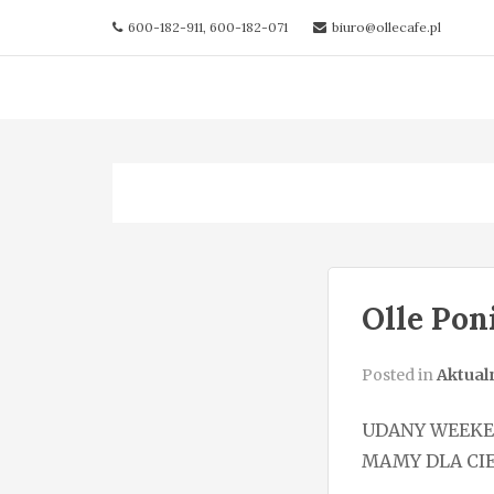
600-182-911, 600-182-071
biuro@ollecafe.pl
Olle Pon
Posted in
Aktual
UDANY WEEKEN
MAMY DLA CIE