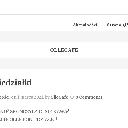
Aktualności
Strona gł
OLLECAFE
iedziałki
ności
, on 1 marca 2021, by
OlleCafe
,
0 Comments
D? SKOŃCZYŁA CI SIĘ KAWA?
BIE OLLE PONIEDZIAŁKI!