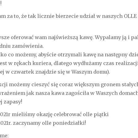
!
 za to, że tak licznie bierzecie udział w naszych OLL
sze oferować wam najświeższą kawę. Wypalamy ją i pa
dniu zamówienia.
ko co możemy, abyście otrzymali kawę na następny dzie
jest w rękach kuriera, dlatego wydłużamy czas realizacj
iej w czwartek znajdzie się w Waszym domu).
kcji możemy cieszyć się coraz większym gronem stałych
wrażeniem jak nasza kawa zagościła w Waszych domach 
j zapasy!
2021r mieliśmy okazję celebrować olle piątki
2021r. zaczynamy olle poniedziałki!
ame: