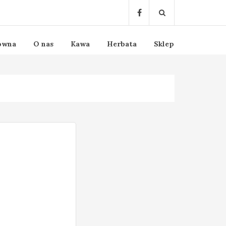
ówna
O nas
Kawa
Herbata
Sklep