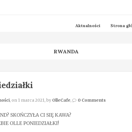
Aktualności
Strona gł
RWANDA
iedziałki
ności
, on 1 marca 2021, by
OlleCafe
,
0 Comments
D? SKOŃCZYŁA CI SIĘ KAWA?
BIE OLLE PONIEDZIAŁKI!