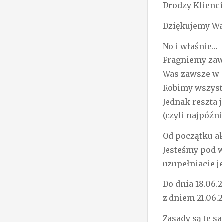
Drodzy Klienci
Dziękujemy Wam
No i właśnie…
Pragniemy zaw
Was zawsze w 
Robimy wszyst
Jednak reszta 
(czyli najpóźn
Od początku a
Jesteśmy pod 
uzupełniacie je
Do dnia 18.06.
z dniem 21.06.
Zasady są te s