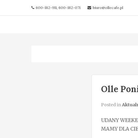
600-182-911, 600-182-071
biuro@ollecafe.pl
Olle Pon
Posted in
Aktual
UDANY WEEKEN
MAMY DLA CIE