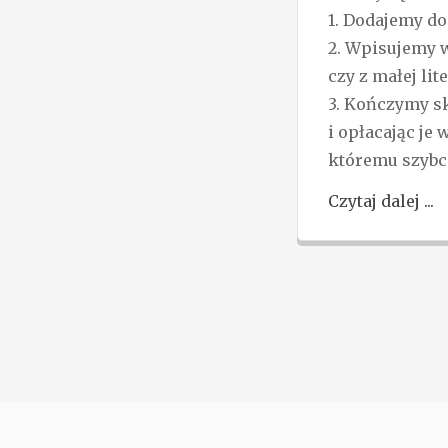
1. Dodajemy d
2. Wpisujemy w
czy z małej lit
3. Kończymy sk
i opłacając je
któremu szybc
Czytaj dalej ...