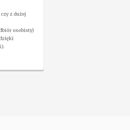
czy z dużej
biór osobisty)
dzięki
).