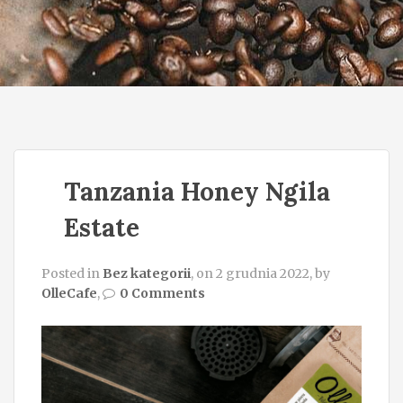
o
n
Tanzania Honey Ngila
Estate
Posted in
Bez kategorii
, on 2 grudnia 2022, by
OlleCafe
,
0 Comments