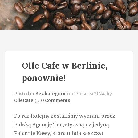
o
n
Olle Cafe w Berlinie,
ponownie!
Posted in
Bez kategorii
, on 13 marca 2024, by
OlleCafe
,
0 Comments
Po raz kolejny zostaliśmy wybrani przez
Polską Agencję Turystyczną na jedyną
Palarnie Kawy, która miała zaszczyt